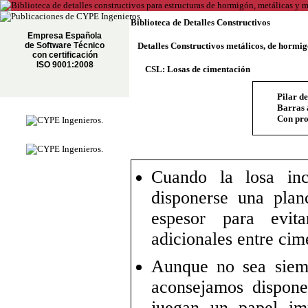
Biblioteca de Detalles Constructivos
Empresa Española
de Software Técnico
Detalles Constructivos metálicos, de hormi
con certificación
ISO 9001:2008
CSL: Losas de cimentación
Pilar d
Barras 
Con pro
Cuando la losa inc
disponerse una pla
espesor para evit
adicionales entre cim
Aunque no sea siemp
aconsejamos dispone
juegan un papel im