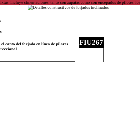
s
s
FIU267
l canto del forjado en línea de pilares.
reccional.